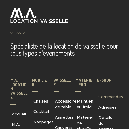
Spécialiste de la location de vaisselle pour
tous types d'événements
M.A.
MOBILIE
VAISSELL
MATÉRIE
E-SHOP
LOCATIO
R
E
L PRO
N
VAISSELL
Commandes
E
Chaises
Accessoires
Maintien
de table
au froid
Adresses
Cocktail
Accueil
Assiettes
Matériel
Détails
Nappages
de
du
M.A.
Couverts
chauffe
compte