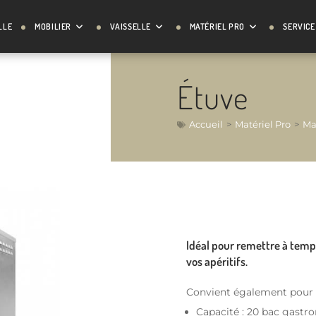
LLE
MOBILIER
VAISSELLE
MATÉRIEL PRO
SERVICE
Étuve
Accueil
>
Matériel Pro
>
Ma
Idéal pour remettre à tempé
vos apéritifs.
Convient également pour d
Capacité : 20 bac gastr