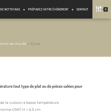
 DE NETTOYAGE
PRÉPAREZ VOTRE ÉVÉNEMENT
CONTACT
0
tériel de chauffe
>
Étuve
rature tout type de plat ou de pièces salées pour
e la cuisson à basse température.
onorme GN1/1 H = 6.5 cm