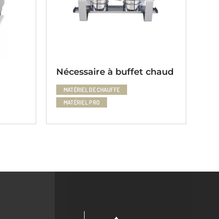
Nécessaire à buffet chaud
Pl
MATÉRIEL DE CHAUFFE
M
MATÉRIEL PRO
M