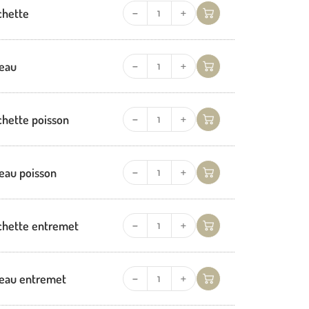
chette
eau
hette poisson
eau poisson
hette entremet
eau entremet