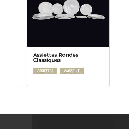
Nappe carrée blanche
MOBILIER
NAPPAGES
s
E