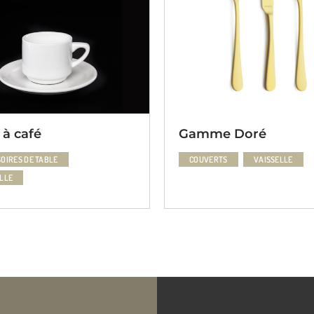
amme Doré
Assiettes Ronde
Classiques
COUVERTS
VAISSELLE
ASSIETTES
VAISSELL