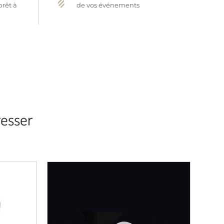
prêt à
de vos événements
resser