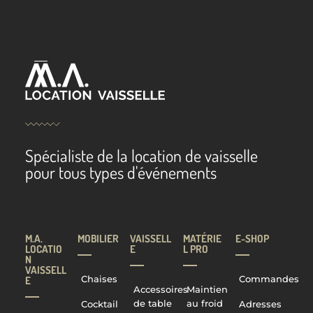
Spécialiste de la location de vaisselle
pour tous types d'événements
M.A.
MOBILIER
VAISSELL
MATÉRIE
E-SHOP
LOCATIO
E
L PRO
N
VAISSELL
Chaises
Commandes
E
Accessoires
Maintien
de table
au froid
Cocktail
Adresses